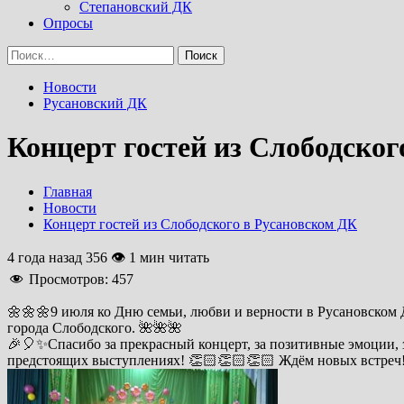
Степановский ДК
Опросы
Найти:
Новости
Русановский ДК
Концерт гостей из Слободског
Главная
Новости
Концерт гостей из Слободского в Русановском ДК
4 года назад
356 👁 1 мин читать
Просмотров:
457
🌼🌼🌼9 июля ко Дню семьи, любви и верности в Русановском Д
города Слободского. 🌺🌺🌺
🎉🎈✨Спасибо за прекрасный концерт, за позитивные эмоции, з
предстоящих выступлениях! 👏🏻👏🏻👏🏻 Ждём новых встреч!