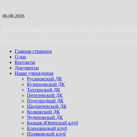
Skip
06.08.2026
to
content
Муниципальное бюджетное учреждение "Орловская
Официальный сайт Клубных образований Орловского района 
Primary
Главная страница
Menu
О нас
Контакты
Документы
Наши учреждения
Русановский ДК
Кузнецовский ДК
Тохтинский ДК
Цепелевский ДК
Подгородний ДК
Шадричевский ДК
Колковский ДК
Чудиновский ДК
Больше-Юринский клуб
Кленовицкий клуб
Поляковский клуб