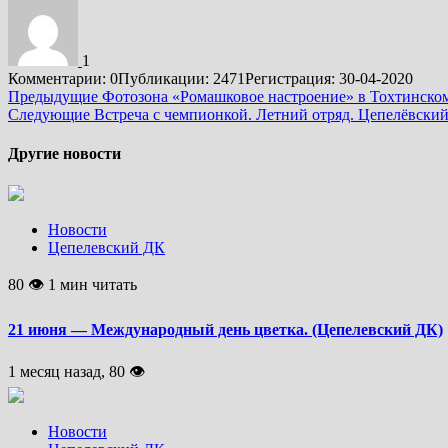
1
Комментарии: 0
Публикации: 2471
Регистрация: 30-04-2020
Подробнее
Предыдущие
Фотозона «Ромашковое настроение» в Тохтинско
Следующие
Встреча с чемпионкой. Летний отряд. Цепелёвски
Другие новости
Новости
Цепелевский ДК
80 👁 1 мин читать
21 июня — Международный день цветка. (Цепелевский ДК)
1 месяц назад, 80 👁
Новости