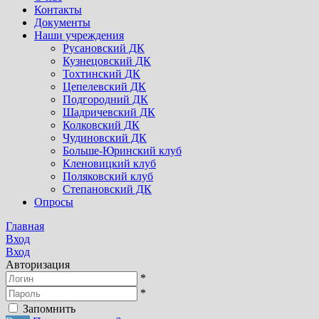
Контакты
Документы
Наши учреждения
Русановский ДК
Кузнецовский ДК
Тохтинский ДК
Цепелевский ДК
Подгородний ДК
Шадричевский ДК
Колковский ДК
Чудиновский ДК
Больше-Юринский клуб
Кленовицкий клуб
Поляковский клуб
Степановский ДК
Опросы
Главная
Вход
Вход
Авторизация
*
*
Запомнить