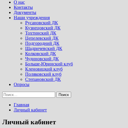
Menu
О нас
Контакты
Документы
Наши учреждения
Русановский ДК
Кузнецовский ДК
Тохтинский ДК
Цепелевский ДК
Подгородний ДК
Шадричевский ДК
Колковский ДК
Чудиновский ДК
Больше-Юринский клуб
Кленовицкий клуб
Поляковский клуб
Степановский ДК
Опросы
Найти:
Главная
Личный кабинет
Личный кабинет