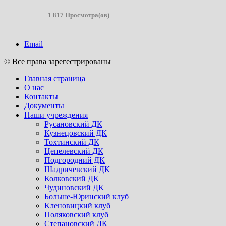
1 817 Просмотра(ов)
Email
© Все права зарегестрированы
|
Главная страница
О нас
Контакты
Документы
Наши учреждения
Русановский ДК
Кузнецовский ДК
Тохтинский ДК
Цепелевский ДК
Подгородний ДК
Шадричевский ДК
Колковский ДК
Чудиновский ДК
Больше-Юринский клуб
Кленовицкий клуб
Поляковский клуб
Степановский ДК