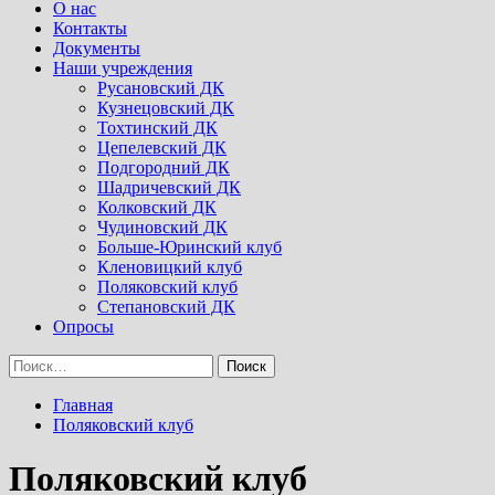
Menu
О нас
Контакты
Документы
Наши учреждения
Русановский ДК
Кузнецовский ДК
Тохтинский ДК
Цепелевский ДК
Подгородний ДК
Шадричевский ДК
Колковский ДК
Чудиновский ДК
Больше-Юринский клуб
Кленовицкий клуб
Поляковский клуб
Степановский ДК
Опросы
Найти:
Главная
Поляковский клуб
Поляковский клуб