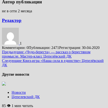
Автор публикации
не в сети 2 месяца
Редактор
1
Комментарии: 0
Публикации: 2471
Регистрация: 30-04-2020
Подробнее
Предыдущие
«Чудо-береста» — рассказ о берестяном
промысле. Мастер-класс Цепелёвский ДК
Следующие
Квиз-игра «Наша сила в единстве» Цепелёвский
ДК
Другие новости
Новости
Цепелевский ДК
85 👁 1 мин читать