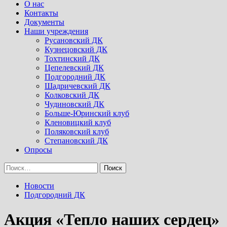
Menu
О нас
Контакты
Документы
Наши учреждения
Русановский ДК
Кузнецовский ДК
Тохтинский ДК
Цепелевский ДК
Подгородний ДК
Шадричевский ДК
Колковский ДК
Чудиновский ДК
Больше-Юринский клуб
Кленовицкий клуб
Поляковский клуб
Степановский ДК
Опросы
Найти:
Новости
Подгородний ДК
Акция «Тепло наших сердец»