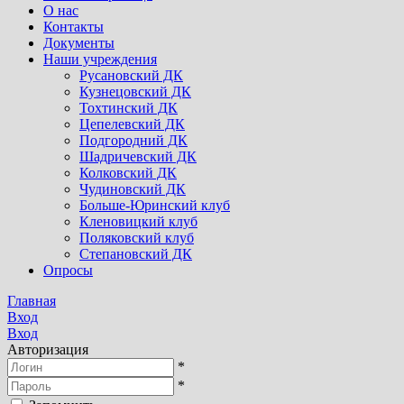
О нас
Контакты
Документы
Наши учреждения
Русановский ДК
Кузнецовский ДК
Тохтинский ДК
Цепелевский ДК
Подгородний ДК
Шадричевский ДК
Колковский ДК
Чудиновский ДК
Больше-Юринский клуб
Кленовицкий клуб
Поляковский клуб
Степановский ДК
Опросы
Главная
Вход
Вход
Авторизация
*
*