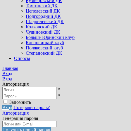
Кузнецовский ДК
Тохтинский ДК
Цепелевский ДК
Подгородний ДК
Шадричевский ДК
Колковский ДК
Чудиновский ДК
Больше-Юринский клуб
Кленовицкий клуб
Поляковский клуб
Степановский ДК
Опросы
Главная
Вход
Вход
Авторизация
*
*
Запомнить
Вход
Потеряли пароль?
Авторизация
Генерация пароля
Получить новый пароль