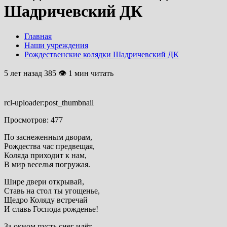
Шадричевский ДК
Главная
Наши учреждения
Рождественские колядки Шадричевский ДК
5 лет назад
385 👁 1 мин читать
rcl-uploader:post_thumbnail
Просмотров:
477
По заснеженным дворам,
Рождества час предвещая,
Коляда приходит к нам,
В мир веселья погружая.
Шире двери открывай,
Ставь на стол ты угощенье,
Щедро Коляду встречай
И славь Господа рожденье!
За окном пусть снег идёт,