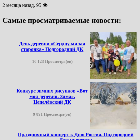
2 месяца назад, 95 👁
Самые просматриваемые новости:
День деревни «Сердцу милая
сторонка» Подгородний ДК
10 123 Просмотра(ов)
Конкурс зимних рисунков «Вот
моя деревня. Зима».
Цепелёвский ДК
9 891 Просмотра(ов)
Праздничный концерт к Дню России. Подгородний