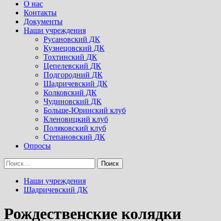
Menu
О нас
Контакты
Документы
Наши учреждения
Русановский ДК
Кузнецовский ДК
Тохтинский ДК
Цепелевский ДК
Подгородний ДК
Шадричевский ДК
Колковский ДК
Чудиновский ДК
Больше-Юринский клуб
Кленовицкий клуб
Поляковский клуб
Степановский ДК
Опросы
Найти:
Наши учреждения
Шадричевский ДК
Рождественские колядки