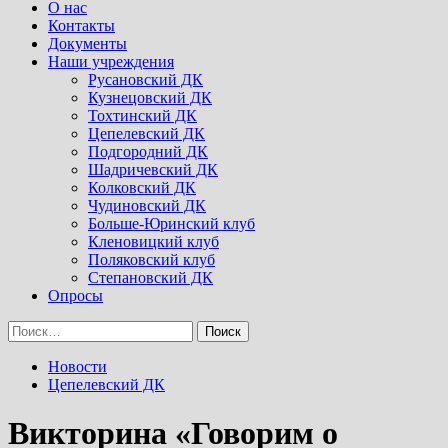
Menu
О нас
Контакты
Документы
Наши учреждения
Русановский ДК
Кузнецовский ДК
Тохтинский ДК
Цепелевский ДК
Подгородний ДК
Шадричевский ДК
Колковский ДК
Чудиновский ДК
Больше-Юринский клуб
Кленовицкий клуб
Поляковский клуб
Степановский ДК
Опросы
Найти:
Новости
Цепелевский ДК
Викторина «Говорим о