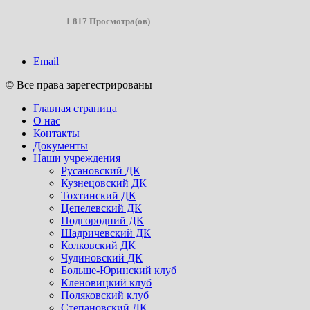
1 817 Просмотра(ов)
Email
© Все права зарегестрированы
|
Главная страница
О нас
Контакты
Документы
Наши учреждения
Русановский ДК
Кузнецовский ДК
Тохтинский ДК
Цепелевский ДК
Подгородний ДК
Шадричевский ДК
Колковский ДК
Чудиновский ДК
Больше-Юринский клуб
Кленовицкий клуб
Поляковский клуб
Степановский ДК