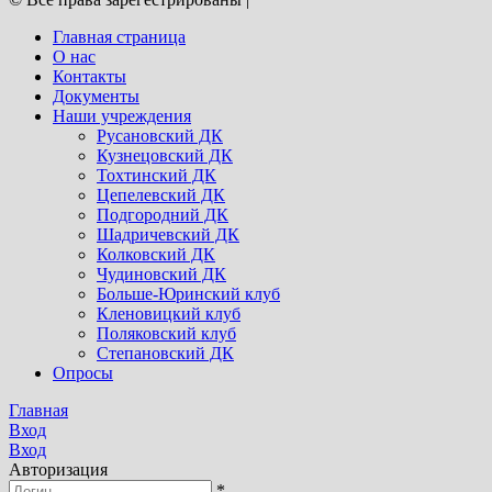
Главная страница
О нас
Контакты
Документы
Наши учреждения
Русановский ДК
Кузнецовский ДК
Тохтинский ДК
Цепелевский ДК
Подгородний ДК
Шадричевский ДК
Колковский ДК
Чудиновский ДК
Больше-Юринский клуб
Кленовицкий клуб
Поляковский клуб
Степановский ДК
Опросы
Главная
Вход
Вход
Авторизация
*