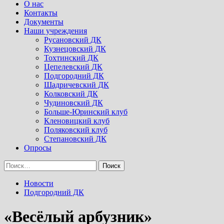
Menu
О нас
Контакты
Документы
Наши учреждения
Русановский ДК
Кузнецовский ДК
Тохтинский ДК
Цепелевский ДК
Подгородний ДК
Шадричевский ДК
Колковский ДК
Чудиновский ДК
Больше-Юринский клуб
Кленовицкий клуб
Поляковский клуб
Степановский ДК
Опросы
Найти:
Новости
Подгородний ДК
«Весёлый арбузник»