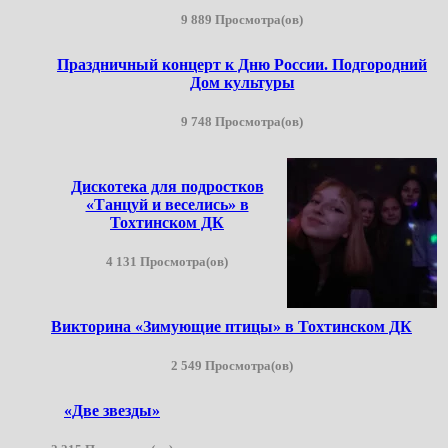
9 889 Просмотра(ов)
Праздничный концерт к Дню России. Подгородний
Дом культуры
9 748 Просмотра(ов)
Дискотека для подростков
«Танцуй и веселись» в
Тохтинском ДК
4 131 Просмотра(ов)
Викторина «Зимующие птицы» в Тохтинском ДК
2 549 Просмотра(ов)
«Две звезды»