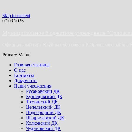
Skip to content
07.08.2026
Муниципальное бюджетное учреждение "Орловская
Официальный сайт Клубных образований Орловского района 
Primary Menu
Главная страница
О нас
Контакты
Документы
Наши учреждения
Русановский ДК
Кузнецовский ДК
Тохтинский ДК
Цепелевский ДК
Подгородний ДК
Шадричевский ДК
Колковский ДК
Чудиновский ДК