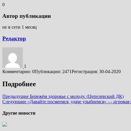
0
Автор публикации
не в сети 1 месяц
Редактор
1
Комментарии: 0
Публикации: 2471
Регистрация: 30-04-2020
Подробнее
Предыдущие
Бережём здоровье с молоду. (Цепелевский ДК)
Следующие
«Давайте посмеемся, удаче улыбнемся» — игровая
Другие новости