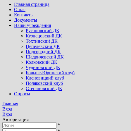
Главная страница
О нас
Контакты
Документы
Наши учреждения
Русановский ДК
Кузнецовский ДК
Тохтинский ДК
Цепелевский ДК
Подгородний ДК
Шадричевский ДК
Колковский ДК
Чудиновский ДК
Больше-Юринский клуб
Кленовицкий клуб
Поляковский клуб
Степановский ДК
Опросы
Главная
Вход
Вход
Авторизация
*