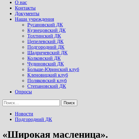
Menu
О нас
Контакты
Документы
Наши учреждения
Русановский ДК
Кузнецовский ДК
Тохтинский ДК
Цепелевский ДК
Подгородний ДК
Шадричевский ДК
Колковский ДК
Чудиновский ДК
Больше-Юринский клуб
Кленовицкий клуб
Поляковский клуб
Степановский ДК
Опросы
Найти:
Новости
Подгородний ДК
«Широкая масленица».