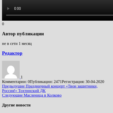
0
Автор публикации
не в сети 1 месяц
Редактор
1
Комментарии: 0
Публикации: 2471
Регистрация: 30-04-2020
Подробнее
Предыдущие
Праздничный концерт «Твои защитники,
Россия!» Тохтинский ДК
Следующие
Масленица в Колково
Другие новости