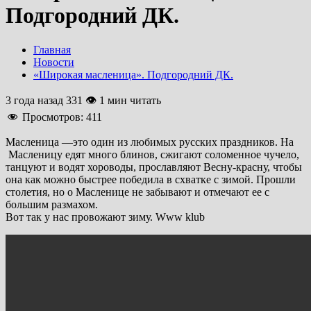
Подгородний ДК.
Главная
Новости
«Широкая масленица». Подгородний ДК.
3 года назад
331 👁 1 мин читать
Просмотров:
411
Масленица —это один из любимых русских праздников. На
Масленицу едят много блинов, сжигают соломенное чучело,
танцуют и водят хороводы, прославляют Весну-красну, чтобы
она как можно быстрее победила в схватке с зимой. Прошли
столетия, но о Масленице не забывают и отмечают ее с
большим размахом.
Вот так у нас провожают зиму. Www klub