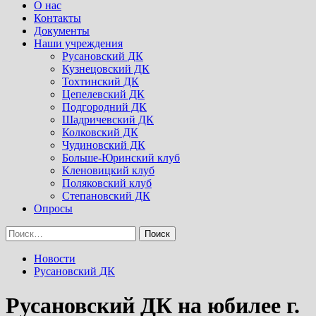
Menu
О нас
Контакты
Документы
Наши учреждения
Русановский ДК
Кузнецовский ДК
Тохтинский ДК
Цепелевский ДК
Подгородний ДК
Шадричевский ДК
Колковский ДК
Чудиновский ДК
Больше-Юринский клуб
Кленовицкий клуб
Поляковский клуб
Степановский ДК
Опросы
Найти:
Новости
Русановский ДК
Русановский ДК на юбилее г.