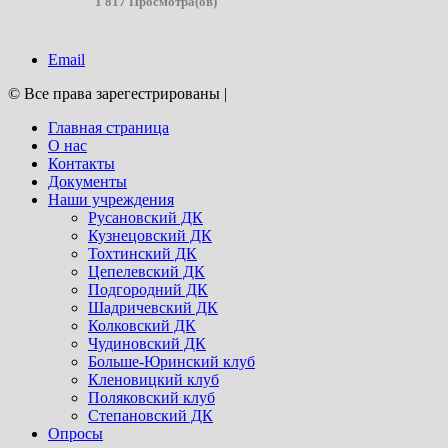
1 817 Просмотра(ов)
Email
© Все права зарегестрированы
|
Главная страница
О нас
Контакты
Документы
Наши учреждения
Русановский ДК
Кузнецовский ДК
Тохтинский ДК
Цепелевский ДК
Подгородний ДК
Шадричевский ДК
Колковский ДК
Чудиновский ДК
Больше-Юринский клуб
Кленовицкий клуб
Поляковский клуб
Степановский ДК
Опросы