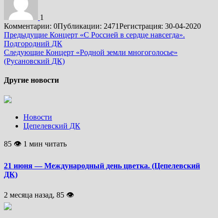
1
Комментарии: 0
Публикации: 2471
Регистрация: 30-04-2020
Подробнее
Предыдущие
Концерт «С Россией в сердце навсегда».
Подгородний ДК
Следующие
Концерт «Родной земли многоголосье»
(Русановский ДК)
Другие новости
Новости
Цепелевский ДК
85 👁 1 мин читать
21 июня — Международный день цветка. (Цепелевский
ДК)
2 месяца назад, 85 👁