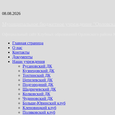
Skip
08.08.2026
to
content
Муниципальное бюджетное учреждение "Орловская
Официальный сайт Клубных образований Орловского района 
Primary
Главная страница
Menu
О нас
Контакты
Документы
Наши учреждения
Русановский ДК
Кузнецовский ДК
Тохтинский ДК
Цепелевский ДК
Подгородний ДК
Шадричевский ДК
Колковский ДК
Чудиновский ДК
Больше-Юринский клуб
Кленовицкий клуб
Поляковский клуб