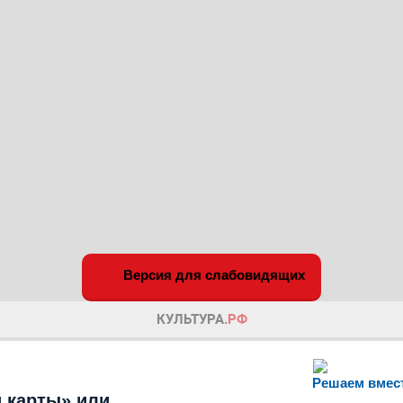
Версия для слабовидящих
Решаем вмес
 карты» или