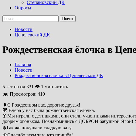
Степановский ДК
Опросы
Найти:
Новости
Цепелевский ДК
Рождественская ёлочка в Цеп
Главная
Новости
Рождественская ёлочка в Цепелёвском ДК
5 лет назад
331 👁 1 мин читать
Просмотров:
410
🌲С Рождеством вас, дорогие друзья!
🎁 Вчера у нас была рождественская ёлочка.
🎀Мы играли с детишками, они стали участниками интересного
добрым огоньком. Познакомились с ДОБРОЙ бабушкой-Ягой! У
❄️Так же покушали сладкую вату.
🎁Спасибо всем тем, кто пришёл!