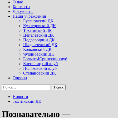
Menu
О нас
Контакты
Документы
Наши учреждения
Русановский ДК
Кузнецовский ДК
Тохтинский ДК
Цепелевский ДК
Подгородний ДК
Шадричевский ДК
Колковский ДК
Чудиновский ДК
Больше-Юринский клуб
Кленовицкий клуб
Поляковский клуб
Степановский ДК
Опросы
Найти:
Новости
Тохтинский ДК
Познавательно —