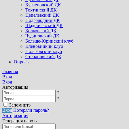
Кузнецовский ДК
Тохтинский ДК
Цепелевский ДК
Подгородний ДК
Шадричевский ДК
Колковский ДК
Чудиновский ДК
Больше-Юринский клуб
Кленовицкий клуб
Поляковский клуб
Степановский ДК
Опросы
Главная
Вход
Вход
Авторизация
*
*
Запомнить
Вход
Потеряли пароль?
Авторизация
Генерация пароля