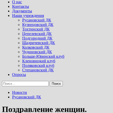
Menu
О нас
Контакты
Документы
Наши учреждения
Русановский ДК
Кузнецовский ДК
Тохтинский ДК
Цепелевский ДК
Подгородний ДК
Шадричевский ДК
Колковский ДК
Чудиновский ДК
Больше-Юринский клуб
Кленовицкий клуб
Поляковский клуб
Степановский ДК
Опросы
Найти:
Новости
Русановский ДК
Поздравление женщин.