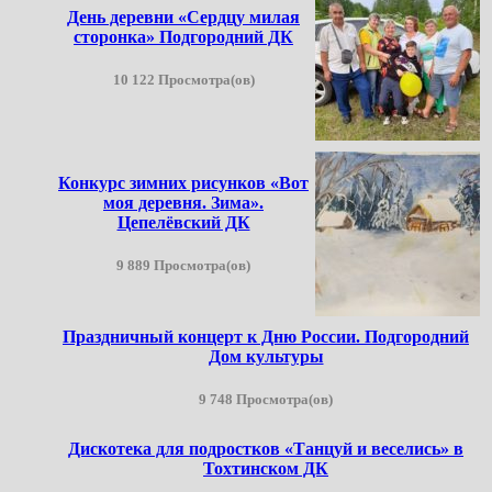
День деревни «Сердцу милая
сторонка» Подгородний ДК
10 122 Просмотра(ов)
Конкурс зимних рисунков «Вот
моя деревня. Зима».
Цепелёвский ДК
9 889 Просмотра(ов)
Праздничный концерт к Дню России. Подгородний
Дом культуры
9 748 Просмотра(ов)
Дискотека для подростков «Танцуй и веселись» в
Тохтинском ДК