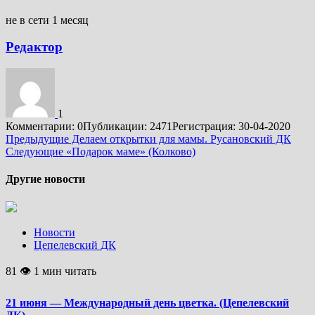
не в сети 1 месяц
Редактор
1
Комментарии: 0
Публикации: 2471
Регистрация: 30-04-2020
Подробнее
Предыдущие
Делаем открытки для мамы. Русановский ДК
Следующие
«Подарок маме» (Колково)
Другие новости
Новости
Цепелевский ДК
81 👁 1 мин читать
21 июня — Международный день цветка. (Цепелевский