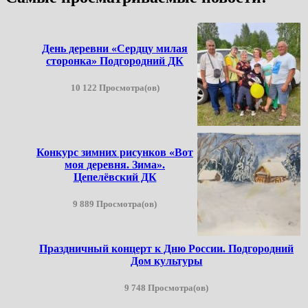
День деревни «Сердцу милая
сторонка» Подгородний ДК
10 122 Просмотра(ов)
Конкурс зимних рисунков «Вот
моя деревня. Зима».
Цепелёвский ДК
9 889 Просмотра(ов)
Праздничный концерт к Дню России. Подгородний
Дом культуры
9 748 Просмотра(ов)