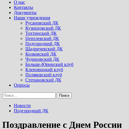
Menu
О нас
Контакты
Документы
Наши учреждения
Русановский ДК
Кузнецовский ДК
Тохтинский ДК
Цепелевский ДК
Подгородний ДК
Шадричевский ДК
Колковский ДК
Чудиновский ДК
Больше-Юринский клуб
Кленовицкий клуб
Поляковский клуб
Степановский ДК
Опросы
Найти:
Новости
Подгородний ДК
Поздравление с Днем России