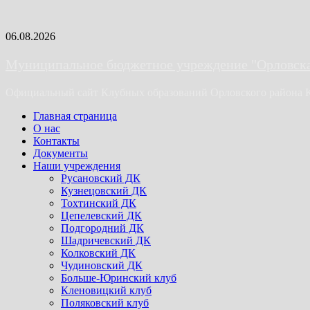
Skip
06.08.2026
to
content
Муниципальное бюджетное учреждение "Орловская
Официальный сайт Клубных образований Орловского района 
Primary
Главная страница
Menu
О нас
Контакты
Документы
Наши учреждения
Русановский ДК
Кузнецовский ДК
Тохтинский ДК
Цепелевский ДК
Подгородний ДК
Шадричевский ДК
Колковский ДК
Чудиновский ДК
Больше-Юринский клуб
Кленовицкий клуб
Поляковский клуб