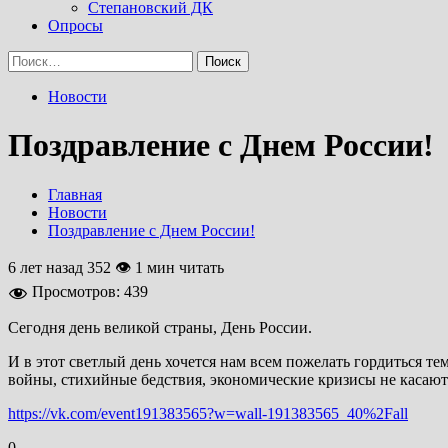
Степановский ДК
Опросы
Найти:
Новости
Поздравление с Днем России!
Главная
Новости
Поздравление с Днем России!
6 лет назад
352 👁 1 мин читать
Просмотров:
439
Сегодня день великой страны, День России.
И в этот светлый день хочется нам всем пожелать гордиться т
войны, стихийные бедствия, экономические кризисы не касают
https://vk.com/event191383565?w=wall-191383565_40%2Fall
0