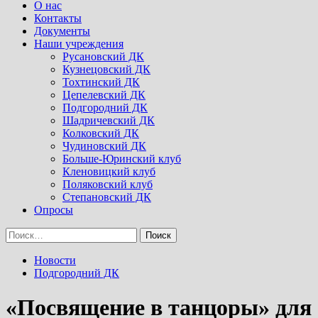
Menu
О нас
Контакты
Документы
Наши учреждения
Русановский ДК
Кузнецовский ДК
Тохтинский ДК
Цепелевский ДК
Подгородний ДК
Шадричевский ДК
Колковский ДК
Чудиновский ДК
Больше-Юринский клуб
Кленовицкий клуб
Поляковский клуб
Степановский ДК
Опросы
Найти:
Новости
Подгородний ДК
«Посвящение в танцоры» для