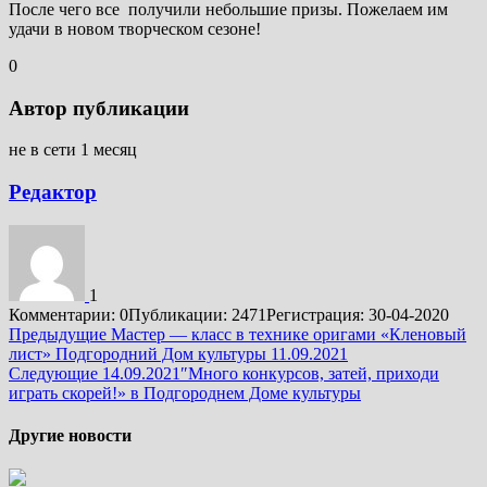
После чего все получили небольшие призы. Пожелаем им
удачи в новом
творческом сезоне!
0
Автор публикации
не в сети 1 месяц
Редактор
1
Комментарии: 0
Публикации: 2471
Регистрация: 30-04-2020
Подробнее
Предыдущие
Мастер — класс в технике оригами «Кленовый
лист» Подгородний Дом культуры 11.09.2021
Следующие
14.09.2021″Много конкурсов, затей, приходи
играть скорей!» в Подгороднем Доме культуры
Другие новости