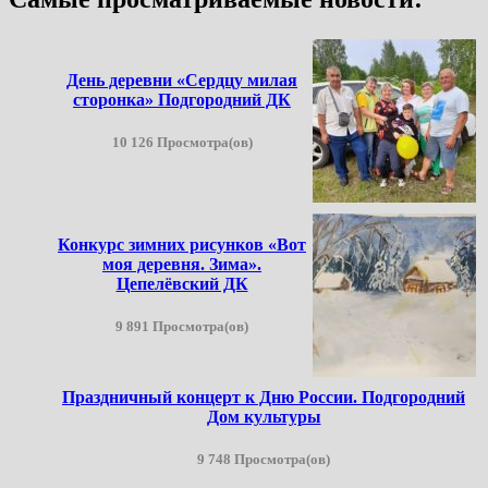
День деревни «Сердцу милая
сторонка» Подгородний ДК
10 126 Просмотра(ов)
Конкурс зимних рисунков «Вот
моя деревня. Зима».
Цепелёвский ДК
9 891 Просмотра(ов)
Праздничный концерт к Дню России. Подгородний
Дом культуры
9 748 Просмотра(ов)