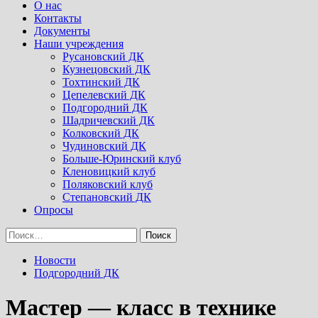
Menu
О нас
Контакты
Документы
Наши учреждения
Русановский ДК
Кузнецовский ДК
Тохтинский ДК
Цепелевский ДК
Подгородний ДК
Шадричевский ДК
Колковский ДК
Чудиновский ДК
Больше-Юринский клуб
Кленовицкий клуб
Поляковский клуб
Степановский ДК
Опросы
Найти:
Новости
Подгородний ДК
Мастер — класс в технике