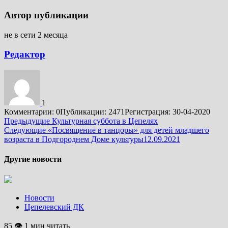
Автор публикации
не в сети 2 месяца
Редактор
1
Комментарии: 0
Публикации: 2471
Регистрация: 30-04-2020
Подробнее
Предыдущие
Культурная суббота в Цепелях
Следующие
«Посвящение в танцоры» для детей младшего
возраста в Подгороднем Доме культуры12.09.2021
Другие новости
Новости
Цепелевский ДК
85 👁 1 мин читать