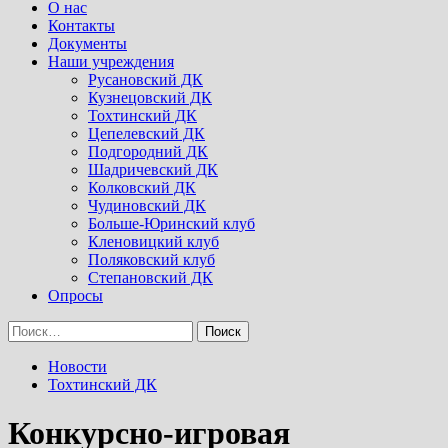
Menu
О нас
Контакты
Документы
Наши учреждения
Русановский ДК
Кузнецовский ДК
Тохтинский ДК
Цепелевский ДК
Подгородний ДК
Шадричевский ДК
Колковский ДК
Чудиновский ДК
Больше-Юринский клуб
Кленовицкий клуб
Поляковский клуб
Степановский ДК
Опросы
Найти:
Новости
Тохтинский ДК
Конкурсно-игровая