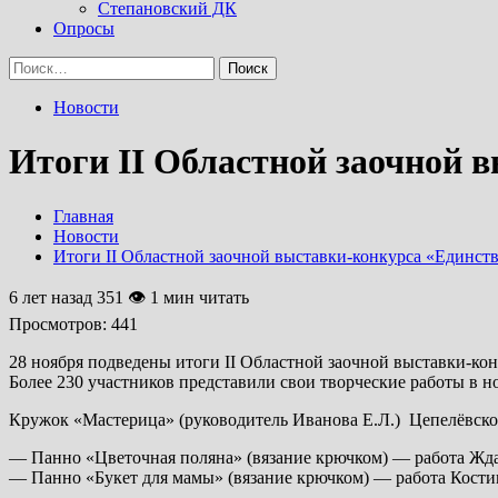
Степановский ДК
Опросы
Найти:
Новости
Итоги II Областной заочной 
Главная
Новости
Итоги II Областной заочной выставки-конкурса «Единств
6 лет назад
351 👁 1 мин читать
Просмотров:
441
28 ноября подведены итоги II Областной заочной выставки-ко
Более 230 участников представили свои творческие работы в н
Кружок «Мастерица» (руководитель Иванова Е.Л.) Цепелёвско
— Панно «Цветочная поляна» (вязание крючком) — работа Жд
— Панно «Букет для мамы» (вязание крючком) — работа Кости