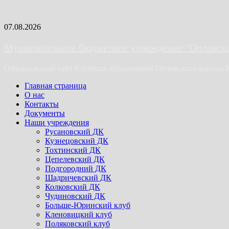
Skip
07.08.2026
to
content
Муниципальное бюджетное учреждение "Орловская
Официальный сайт Клубных образований Орловского района 
Primary
Главная страница
Menu
О нас
Контакты
Документы
Наши учреждения
Русановский ДК
Кузнецовский ДК
Тохтинский ДК
Цепелевский ДК
Подгородний ДК
Шадричевский ДК
Колковский ДК
Чудиновский ДК
Больше-Юринский клуб
Кленовицкий клуб
Поляковский клуб