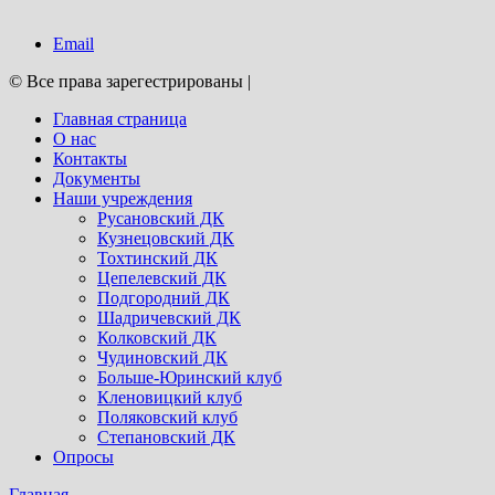
Email
© Все права зарегестрированы
|
Главная страница
О нас
Контакты
Документы
Наши учреждения
Русановский ДК
Кузнецовский ДК
Тохтинский ДК
Цепелевский ДК
Подгородний ДК
Шадричевский ДК
Колковский ДК
Чудиновский ДК
Больше-Юринский клуб
Кленовицкий клуб
Поляковский клуб
Степановский ДК
Опросы
Главная