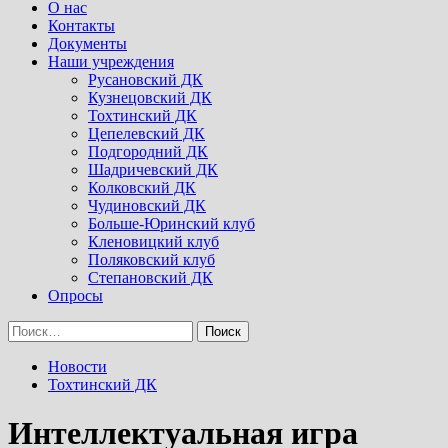
Menu
О нас
Контакты
Документы
Наши учреждения
Русановский ДК
Кузнецовский ДК
Тохтинский ДК
Цепелевский ДК
Подгородний ДК
Шадричевский ДК
Колковский ДК
Чудиновский ДК
Больше-Юринский клуб
Кленовицкий клуб
Поляковский клуб
Степановский ДК
Опросы
Найти:
Новости
Тохтинский ДК
Интеллектуальная игра