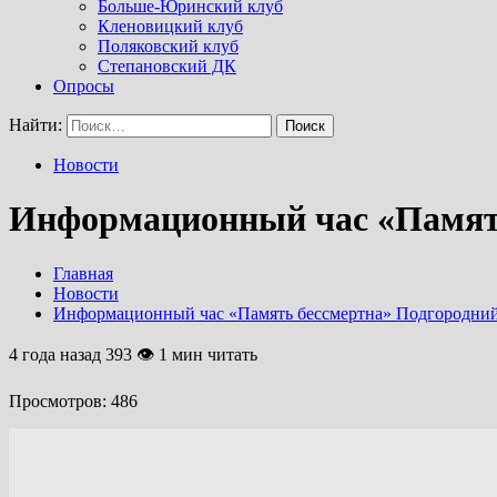
Больше-Юринский клуб
Кленовицкий клуб
Поляковский клуб
Степановский ДК
Опросы
Найти:
Новости
Информационный час «Память
Главная
Новости
Информационный час «Память бессмертна» Подгородни
4 года назад
393 👁 1 мин читать
Просмотров:
486