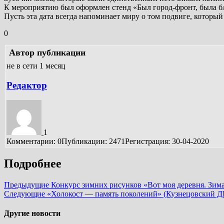
К мероприятию был оформлен стенд «Был город-фронт, была бл
Пусть эта дата всегда напоминает миру о том подвиге, котор
0
Автор публикации
не в сети 1 месяц
Редактор
1
Комментарии: 0
Публикации: 2471
Регистрация: 30-04-2020
Подробнее
Предыдущие
Конкурс зимних рисунков «Вот моя деревня. Зим
Следующие
«Холокост — память поколений» (Кузнецовский Д
Другие новости