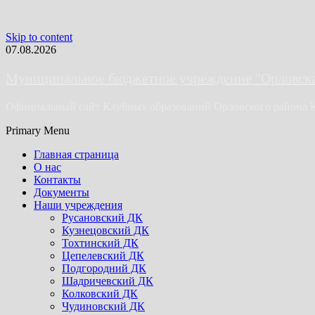
Skip to content
07.08.2026
Муниципальное бюджетное учреждение "Орловская
Официальный сайт Клубных образований Орловского района 
Primary Menu
Главная страница
О нас
Контакты
Документы
Наши учреждения
Русановский ДК
Кузнецовский ДК
Тохтинский ДК
Цепелевский ДК
Подгородний ДК
Шадричевский ДК
Колковский ДК
Чудиновский ДК