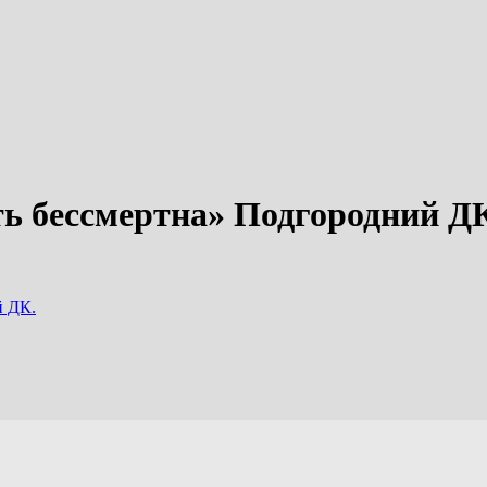
 бессмертна» Подгородний Д
й ДК.