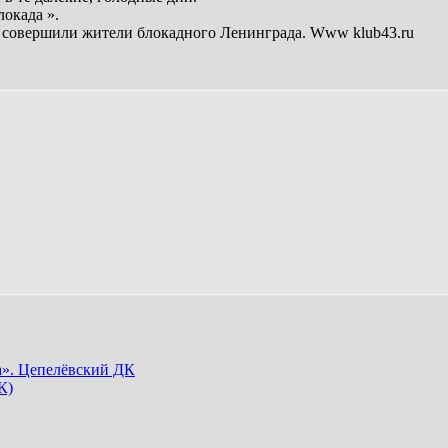
окада ».
ый совершили жители блокадного Ленинграда. Www klub43.ru
а». Цепелёвский ДК
К)