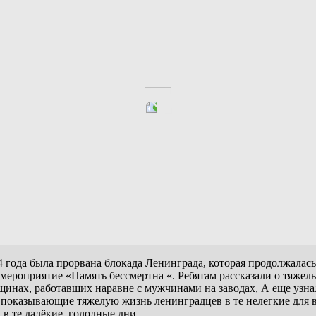
44 года была прорвана блокада Ленинграда, которая продолжалась
 мероприятие «Память бессмертна «. Ребятам рассказали о тяж
енщинах, работавших наравне с мужчинами на заводах, А еще узн
о показывающие тяжелую жизнь ленинградцев в те нелегкие для 
в те далёкие, голодные дни.