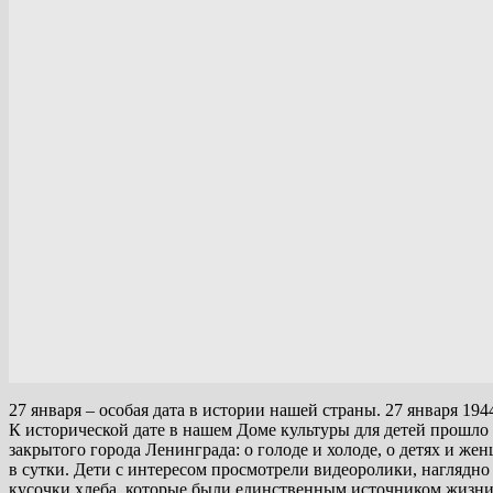
27 января – особая дата в истории нашей страны. 27 января 19
К исторической дате в нашем Доме культуры для детей прошло
закрытого города Ленинграда: о голоде и холоде, о детях и ж
в сутки. Дети с интересом просмотрели видеоролики, наглядн
кусочки хлеба, которые были единственным источником жизни 