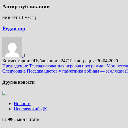
Автор публикации
не в сети 1 месяц
Редактор
1
Комментарии: 0
Публикации: 2471
Регистрация: 30-04-2020
Подробнее
Предыдущие
Театрализованная игровая программа «Мои весел
Следующие
Посадка цветов у памятника войнам — землякам (
Другие новости
Новости
Цепелевский ДК
81 👁 1 мин читать