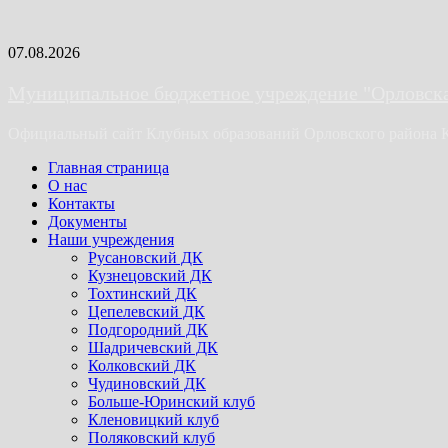
Skip
07.08.2026
to
content
Муниципальное бюджетное учреждение "Орловская
Официальный сайт Клубных образований Орловского района 
Primary
Главная страница
Menu
О нас
Контакты
Документы
Наши учреждения
Русановский ДК
Кузнецовский ДК
Тохтинский ДК
Цепелевский ДК
Подгородний ДК
Шадричевский ДК
Колковский ДК
Чудиновский ДК
Больше-Юринский клуб
Кленовицкий клуб
Поляковский клуб