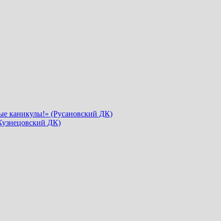
ые каникулы!» (Русановский ДК)
Кузнецовский ДК)