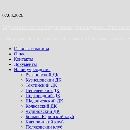
Skip
07.08.2026
to
content
Муниципальное бюджетное учреждение "Орловская
Официальный сайт Клубных образований Орловского района 
Primary
Главная страница
Menu
О нас
Контакты
Документы
Наши учреждения
Русановский ДК
Кузнецовский ДК
Тохтинский ДК
Цепелевский ДК
Подгородний ДК
Шадричевский ДК
Колковский ДК
Чудиновский ДК
Больше-Юринский клуб
Кленовицкий клуб
Поляковский клуб