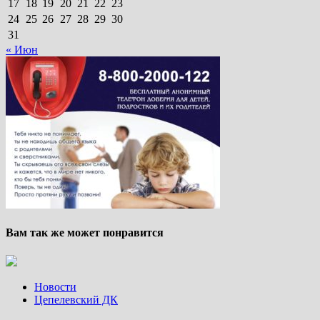
17
18
19
20
21
22
23
24
25
26
27
28
29
30
31
« Июн
Вам так же может понравится
Новости
Цепелевский ДК