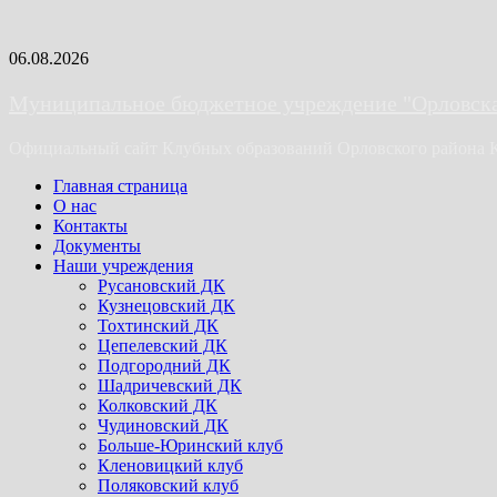
Skip
06.08.2026
to
content
Муниципальное бюджетное учреждение "Орловская
Официальный сайт Клубных образований Орловского района 
Primary
Главная страница
Menu
О нас
Контакты
Документы
Наши учреждения
Русановский ДК
Кузнецовский ДК
Тохтинский ДК
Цепелевский ДК
Подгородний ДК
Шадричевский ДК
Колковский ДК
Чудиновский ДК
Больше-Юринский клуб
Кленовицкий клуб
Поляковский клуб