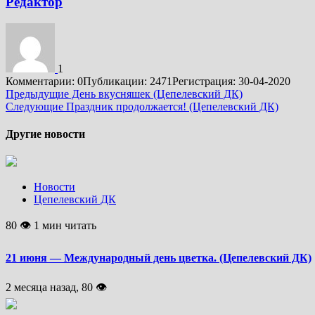
Редактор
1
Комментарии: 0
Публикации: 2471
Регистрация: 30-04-2020
Подробнее
Предыдущие
День вкусняшек (Цепелевский ДК)
Следующие
Праздник продолжается! (Цепелевский ДК)
Другие новости
Новости
Цепелевский ДК
80 👁 1 мин читать
21 июня — Международный день цветка. (Цепелевский ДК)
2 месяца назад, 80 👁