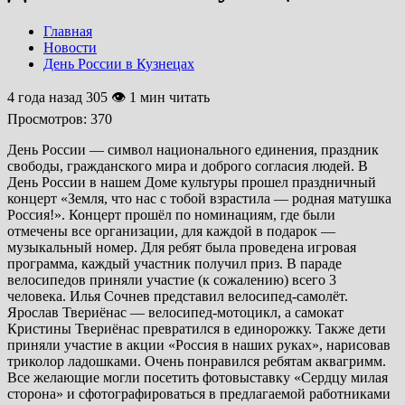
Главная
Новости
День России в Кузнецах
4 года назад
305 👁 1 мин читать
Просмотров:
370
День России — символ национального единения, праздник
свободы, гражданского мира и доброго согласия людей. В
День России в нашем Доме культуры прошел праздничный
концерт «Земля, что нас с тобой взрастила — родная матушка
Россия!». Концерт прошёл по номинациям, где были
отмечены все организации, для каждой в подарок —
музыкальный номер. Для ребят была проведена игровая
программа, каждый участник получил приз. В параде
велосипедов приняли участие (к сожалению) всего 3
человека. Илья Сочнев представил велосипед-самолёт.
Ярослав Твериёнас — велосипед-мотоцикл, а самокат
Кристины Твериёнас превратился в единорожку. Также дети
приняли участие в акции «Россия в наших руках», нарисовав
триколор ладошками. Очень понравился ребятам аквагримм.
Все желающие могли посетить фотовыставку «Сердцу милая
сторона» и сфотографироваться в предлагаемой работниками