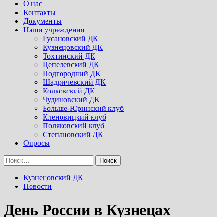
Menu
О нас
Контакты
Документы
Наши учреждения
Русановский ДК
Кузнецовский ДК
Тохтинский ДК
Цепелевский ДК
Подгородний ДК
Шадричевский ДК
Колковский ДК
Чудиновский ДК
Больше-Юринский клуб
Кленовицкий клуб
Поляковский клуб
Степановский ДК
Опросы
Найти:
Кузнецовский ДК
Новости
День России в Кузнецах