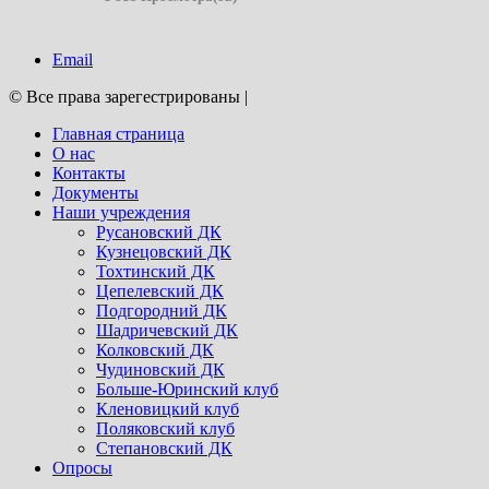
Email
© Все права зарегестрированы
|
Главная страница
О нас
Контакты
Документы
Наши учреждения
Русановский ДК
Кузнецовский ДК
Тохтинский ДК
Цепелевский ДК
Подгородний ДК
Шадричевский ДК
Колковский ДК
Чудиновский ДК
Больше-Юринский клуб
Кленовицкий клуб
Поляковский клуб
Степановский ДК
Опросы