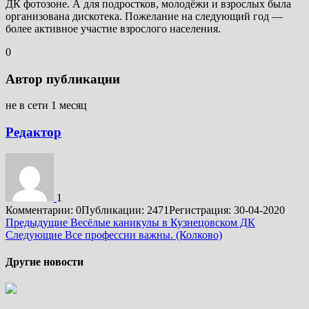
ДК фотозоне. А для подростков, молодёжи и взрослых была
организована дискотека. Пожелание на следующий год —
более активное участие взрослого населения.
0
Автор публикации
не в сети 1 месяц
Редактор
1
Комментарии: 0
Публикации: 2471
Регистрация: 30-04-2020
Подробнее
Предыдущие
Весёлые каникулы в Кузнецовском ДК
Следующие
Все профессии важны. (Колково)
Другие новости