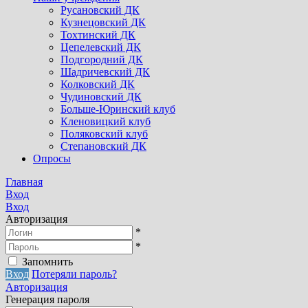
Русановский ДК
Кузнецовский ДК
Тохтинский ДК
Цепелевский ДК
Подгородний ДК
Шадричевский ДК
Колковский ДК
Чудиновский ДК
Больше-Юринский клуб
Кленовицкий клуб
Поляковский клуб
Степановский ДК
Опросы
Главная
Вход
Вход
Авторизация
*
*
Запомнить
Вход
Потеряли пароль?
Авторизация
Генерация пароля