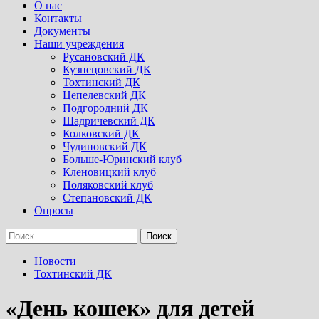
Menu
О нас
Контакты
Документы
Наши учреждения
Русановский ДК
Кузнецовский ДК
Тохтинский ДК
Цепелевский ДК
Подгородний ДК
Шадричевский ДК
Колковский ДК
Чудиновский ДК
Больше-Юринский клуб
Кленовицкий клуб
Поляковский клуб
Степановский ДК
Опросы
Найти:
Новости
Тохтинский ДК
«День кошек» для детей