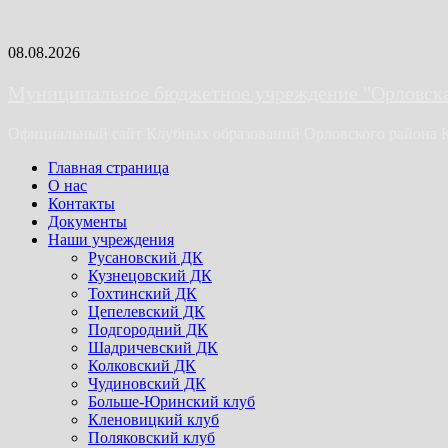
Skip
08.08.2026
to
content
Муниципальное бюджетное учреждение "Орловская
Официальный сайт Клубных образований Орловского района 
Primary
Главная страница
Menu
О нас
Контакты
Документы
Наши учреждения
Русановский ДК
Кузнецовский ДК
Тохтинский ДК
Цепелевский ДК
Подгородний ДК
Шадричевский ДК
Колковский ДК
Чудиновский ДК
Больше-Юринский клуб
Кленовицкий клуб
Поляковский клуб