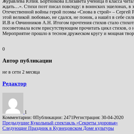
Журавлёва Юлия. Бортникова Елизавета ученица 8 класса чита
ждать…». Стихи поэт писал повсюду: в воинских эшелонах, в 
Отечественной войны герой поэмы «Снова в строй» – Сергей Р
этой великой любовью, не сдался, не поник, а нашёл в себе си
И.В и Овчинников А.Н. Итогом прочтения стихов стало стихотв
посоветовала всем присутствующим прочитать цикл стихов, о 
Мероприятие прошло в тесном дружеском кругу и мощная творчес
0
Автор публикации
не в сети 2 месяца
Редактор
1
Комментарии: 0
Публикации: 2471
Регистрация: 30-04-2020
Подробнее
Предыдущие
Кукольный спектакль «Секреты здоровья»
Следующие
Праздник в Кузнецовском Доме культуры