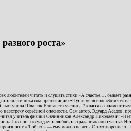
 разного роста»
всех любителей читать и слушать стихи «А счастье,… бывает ра
готовила и показала презентацию «Пусть меня волшебником наз
й выступила Швалюк Елизавета ученица 7 класса со знаменитым 
австречу серьёзной опасности. Сам автор, Эдуард Асадов, про
очитал учитель физики Овчинников Александр Николаевич «Нет, 
ость. Поэт не рассуждает о любви, о страданиях или счастье. Нет
т произносит «Люблю!» — ему можно верить. Стихотворение о лю