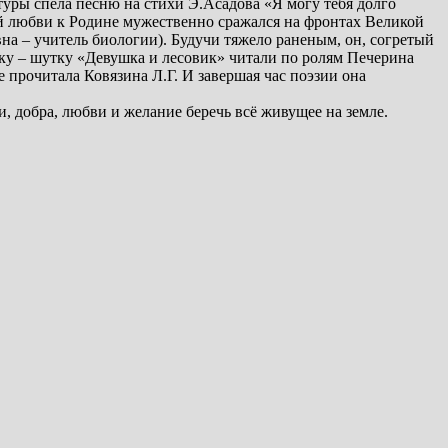
туры спела песню на стихи Э.Асадова «Я могу тебя долго
ой любви к Родине мужественно сражался на фронтах Великой
а – учитель биологии). Будучи тяжело раненым, он, согретый
азку – шутку «Девушка и лесовик» читали по ролям Печерина
 прочитала Ковязина Л.Г. И завершая час поэзии она
, добра, любви и желание беречь всё живущее на земле.