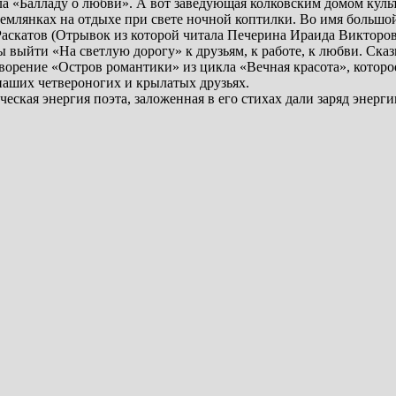
ла «Балладу о любви». А вот заведующая колковским домом куль
землянках на отдыхе при свете ночной коптилки. Во имя больш
аскатов (Отрывок из которой читала Печерина Ираида Викторовн
лы выйти «На светлую дорогу» к друзьям, к работе, к любви. Ск
орение «Остров романтики» из цикла «Вечная красота», которое
наших четвероногих и крылатых друзьях.
кая энергия поэта, заложенная в его стихах дали заряд энергии