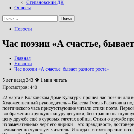
Степановский ДК
Опросы
Найти:
Новости
Час поэзии «А счастье, бывает
Главная
Новости
Час поэзии «А счастье, бывает разного роста»
5 лет назад
343 👁 1 мин читать
Просмотров:
440
22 марта в Колковском Доме Культуры прошел час поэзии для 
Художественный руководитель – Валеева Гузель Рафитовна под
поэтического часа присутствующие читали стихи поэта. Перво
воображении хрупкую фигуру девушки, бесстрашно шагнувшую н
цену дружбе ещё в суровых тяготах войны. Стихи о дружбе пр
из замечательных черт его лирики – это правдивость, достоверн
великолепно чувствует читатель. И когда в стихотворении поэ