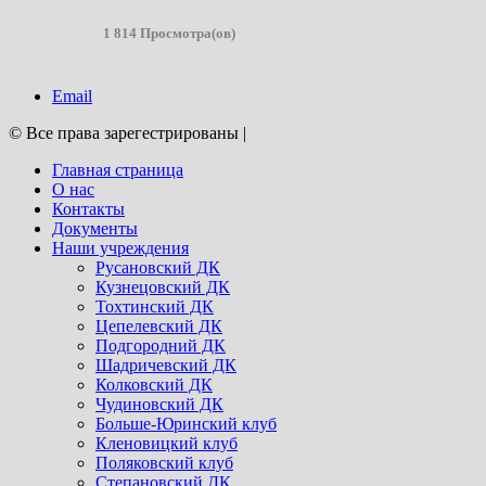
1 814 Просмотра(ов)
Email
© Все права зарегестрированы
|
Главная страница
О нас
Контакты
Документы
Наши учреждения
Русановский ДК
Кузнецовский ДК
Тохтинский ДК
Цепелевский ДК
Подгородний ДК
Шадричевский ДК
Колковский ДК
Чудиновский ДК
Больше-Юринский клуб
Кленовицкий клуб
Поляковский клуб
Степановский ДК