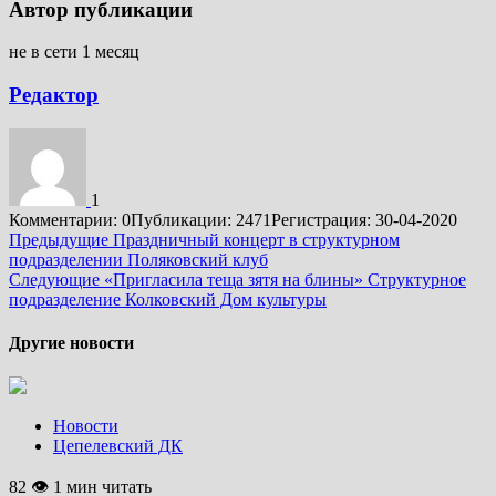
Автор публикации
не в сети 1 месяц
Редактор
1
Комментарии: 0
Публикации: 2471
Регистрация: 30-04-2020
Подробнее
Предыдущие
Праздничный концерт в структурном
подразделении Поляковский клуб
Следующие
«Пригласила теща зятя на блины» Структурное
подразделение Колковский Дом культуры
Другие новости
Новости
Цепелевский ДК
82 👁 1 мин читать