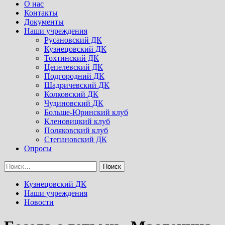
Menu
О нас
Контакты
Документы
Наши учреждения
Русановский ДК
Кузнецовский ДК
Тохтинский ДК
Цепелевский ДК
Подгородний ДК
Шадричевский ДК
Колковский ДК
Чудиновский ДК
Больше-Юринский клуб
Кленовицкий клуб
Поляковский клуб
Степановский ДК
Опросы
Найти:
Кузнецовский ДК
Наши учреждения
Новости