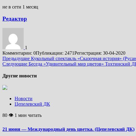
не в сети 1 месяц
Редактор
1
Комментарии: 0
Публикации: 2471
Регистрация: 30-04-2020
Подробнее
Предыдущие
Кукольный спектакль «Сказочная история» (Руса
Следующие
Беседа «Удивительный мир цветов» Тохтинский Д
Другие новости
Новости
Цепелевский ДК
80 👁 1 мин читать
21 июня — Международный день цветка. (Цепелевский ДК)