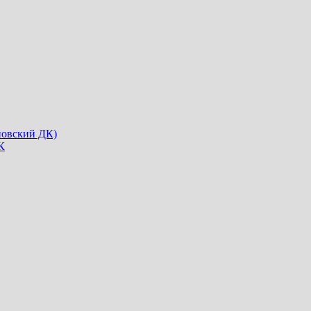
новский ДК)
К