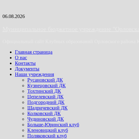
Skip
06.08.2026
to
content
Муниципальное бюджетное учреждение "Орловская
Официальный сайт Клубных образований Орловского района 
Primary
Главная страница
Menu
О нас
Контакты
Документы
Наши учреждения
Русановский ДК
Кузнецовский ДК
Тохтинский ДК
Цепелевский ДК
Подгородний ДК
Шадричевский ДК
Колковский ДК
Чудиновский ДК
Больше-Юринский клуб
Кленовицкий клуб
Поляковский клуб