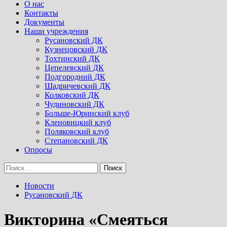
Menu
О нас
Контакты
Документы
Наши учреждения
Русановский ДК
Кузнецовский ДК
Тохтинский ДК
Цепелевский ДК
Подгородний ДК
Шадричевский ДК
Колковский ДК
Чудиновский ДК
Больше-Юринский клуб
Кленовицкий клуб
Поляковский клуб
Степановский ДК
Опросы
Найти:
Новости
Русановский ДК
Викторина «Смеяться