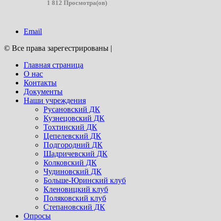
1 812 Просмотра(ов)
Email
© Все права зарегестрированы
|
Главная страница
О нас
Контакты
Документы
Наши учреждения
Русановский ДК
Кузнецовский ДК
Тохтинский ДК
Цепелевский ДК
Подгородний ДК
Шадричевский ДК
Колковский ДК
Чудиновский ДК
Больше-Юринский клуб
Кленовицкий клуб
Поляковский клуб
Степановский ДК
Опросы