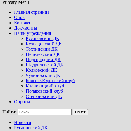
Primary Menu
Главная страница
О нас
Контакты
Документы
Наши учреждения
Русановский ДК
Кузнецовский ДК
Тохтинский ДК
Цепелевский ДК
Подгородний ДК
Шадричевский ДК
Колковский ДК
Чудиновский ДК
Больше-Юринский клуб
Кленовицкий клуб
Поляковский клуб
Степановский ДК
Опросы
Найти:
Новости
Русановский ДК