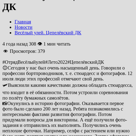
ДК
Главная
Новости
Весёлый улей. Цепелёвский ДК
4 года назад
308 👁 1 мин читать
Просмотров:
379
#ОтрядВесёлыйулей#Лето2022#ЦепелёвскийДК
😊Сегодня у нас был очень насыщенный день. Говорили о
профессии бортпроводников, т. е. стюардесс и фотографов. 12
июля люди этих профессий отмечают свой день.
🛩Выяснили какими качествами должна обладать стюардесса,
что входит в её обязанности. Потом устроили соревнования
по полёту бумажных самолётов.
📸Окунулись в историю фотографии. Оказывается первое
фото было сделано 200 лет назад. Ребята познакомились с
интересными фактами развития фотографии. Потом
придумали вопросы для викторины. А ещё получили фото-
задания и отправились их выполнять. Получились очень
неплохие фоточки. Например, селфи с растением или нужно