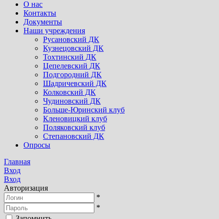
О нас
Контакты
Документы
Наши учреждения
Русановский ДК
Кузнецовский ДК
Тохтинский ДК
Цепелевский ДК
Подгородний ДК
Шадричевский ДК
Колковский ДК
Чудиновский ДК
Больше-Юринский клуб
Кленовицкий клуб
Поляковский клуб
Степановский ДК
Опросы
Главная
Вход
Вход
Авторизация
*
*
Запомнить