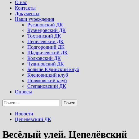
Menu
О нас
Контакты
Документы
Наши учреждения
Русановский ДК
Кузнецовский ДК
Тохтинский ДК
Цепелевский ДК
Подгородний ДК
Шадричевский ДК
Колковский ДК
Чудиновский ДК
Больше-Юринский клуб
Кленовицкий клуб
Поляковский клуб
Степановский ДК
Опросы
Найти:
Новости
Цепелевский ДК
Весёлый улей. Цепелёвский