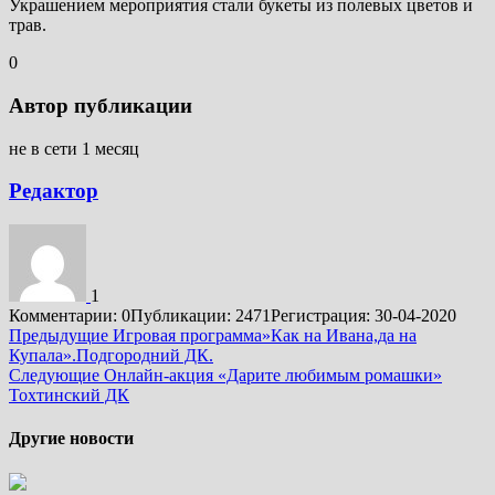
Украшением мероприятия стали букеты из полевых цветов и
трав.
0
Автор публикации
не в сети 1 месяц
Редактор
1
Комментарии: 0
Публикации: 2471
Регистрация: 30-04-2020
Подробнее
Предыдущие
Игровая программа»Как на Ивана,да на
Купала».Подгородний ДК.
Следующие
Онлайн-акция «Дарите любимым ромашки»
Тохтинский ДК
Другие новости