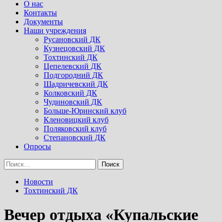
Menu
О нас
Контакты
Документы
Наши учреждения
Русановский ДК
Кузнецовский ДК
Тохтинский ДК
Цепелевский ДК
Подгородний ДК
Шадричевский ДК
Колковский ДК
Чудиновский ДК
Больше-Юринский клуб
Кленовицкий клуб
Поляковский клуб
Степановский ДК
Опросы
Найти:
Новости
Тохтинский ДК
Вечер отдыха «Купальские