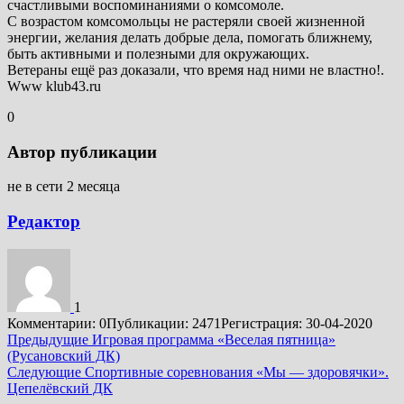
счастливыми воспоминаниями о комсомоле.
С возрастом комсомольцы не растеряли своей жизненной
энергии, желания делать добрые дела, помогать ближнему,
быть активными и полезными для окружающих.
Ветераны ещё раз доказали, что время над ними не властно!.
Www klub43.ru
0
Автор публикации
не в сети 2 месяца
Редактор
1
Комментарии: 0
Публикации: 2471
Регистрация: 30-04-2020
Подробнее
Предыдущие
Игровая программа «Веселая пятница»
(Русановский ДК)
Следующие
Спортивные соревнования «Мы — здоровячки».
Цепелёвский ДК