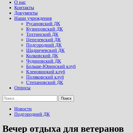
Menu
О нас
Контакты
Документы
Наши учреждения
Русановский ДК
Кузнецовский ДК
Тохтинский ДК
Цепелевский ДК
Подгородний ДК
Шадричевский ДК
Колковский ДК
Чудиновский ДК
Больше-Юринский клуб
Кленовицкий клуб
Поляковский клуб
Степановский ДК
Опросы
Найти:
Новости
Подгородний ДК
Вечер отдыха для ветеранов