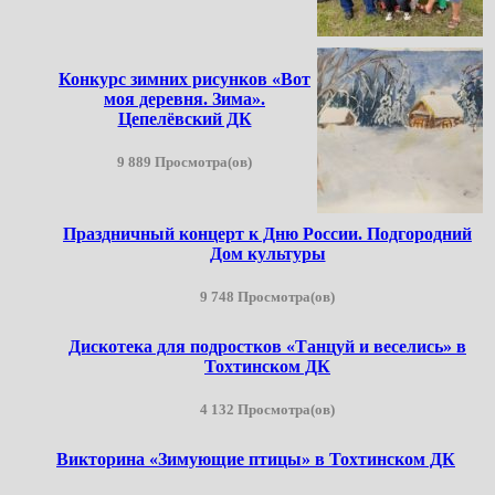
Конкурс зимних рисунков «Вот
моя деревня. Зима».
Цепелёвский ДК
9 889 Просмотра(ов)
Праздничный концерт к Дню России. Подгородний
Дом культуры
9 748 Просмотра(ов)
Дискотека для подростков «Танцуй и веселись» в
Тохтинском ДК
4 132 Просмотра(ов)
Викторина «Зимующие птицы» в Тохтинском ДК