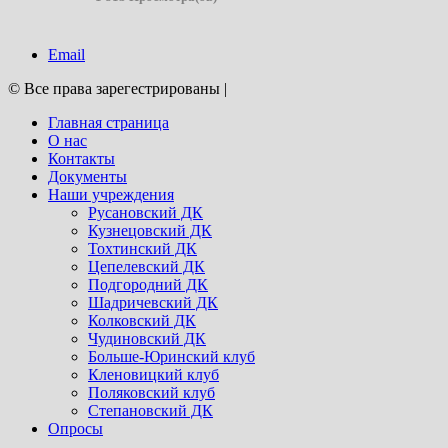
Email
© Все права зарегестрированы
|
Главная страница
О нас
Контакты
Документы
Наши учреждения
Русановский ДК
Кузнецовский ДК
Тохтинский ДК
Цепелевский ДК
Подгородний ДК
Шадричевский ДК
Колковский ДК
Чудиновский ДК
Больше-Юринский клуб
Кленовицкий клуб
Поляковский клуб
Степановский ДК
Опросы