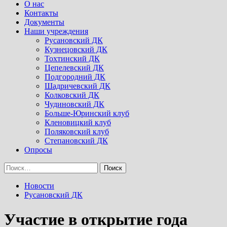
Menu
О нас
Контакты
Документы
Наши учреждения
Русановский ДК
Кузнецовский ДК
Тохтинский ДК
Цепелевский ДК
Подгородний ДК
Шадричевский ДК
Колковский ДК
Чудиновский ДК
Больше-Юринский клуб
Кленовицкий клуб
Поляковский клуб
Степановский ДК
Опросы
Найти:
Новости
Русановский ДК
Участие в открытие года