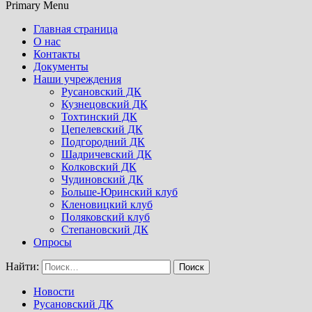
Primary Menu
Главная страница
О нас
Контакты
Документы
Наши учреждения
Русановский ДК
Кузнецовский ДК
Тохтинский ДК
Цепелевский ДК
Подгородний ДК
Шадричевский ДК
Колковский ДК
Чудиновский ДК
Больше-Юринский клуб
Кленовицкий клуб
Поляковский клуб
Степановский ДК
Опросы
Найти:
Новости
Русановский ДК