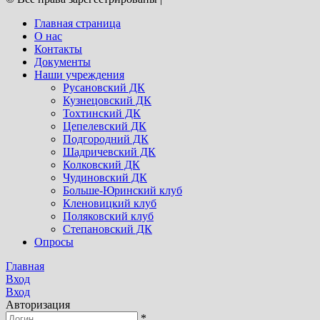
Главная страница
О нас
Контакты
Документы
Наши учреждения
Русановский ДК
Кузнецовский ДК
Тохтинский ДК
Цепелевский ДК
Подгородний ДК
Шадричевский ДК
Колковский ДК
Чудиновский ДК
Больше-Юринский клуб
Кленовицкий клуб
Поляковский клуб
Степановский ДК
Опросы
Главная
Вход
Вход
Авторизация
*