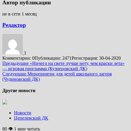
Автор публикации
не в сети 1 месяц
Редактор
1
Комментарии: 0
Публикации: 2471
Регистрация: 30-04-2020
Подробнее
Предыдущие
«Ничего на свете лучше нету, чем краски лета»
— игровая программа (Кузнецовский ДК)
Следующие
Мероприятие для детей школьного лагеря
(Чудиновский ДК)
Другие новости
Новости
Цепелевский ДК
80 👁 1 мин читать