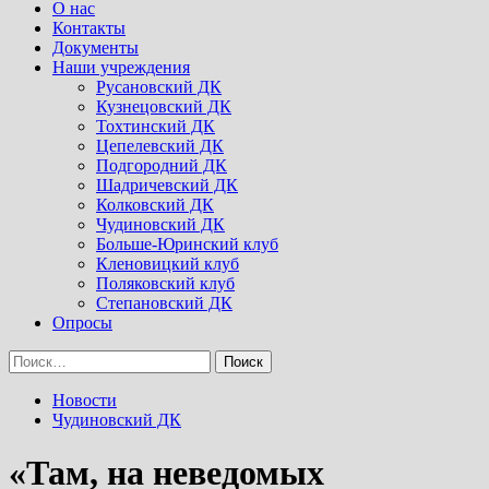
Menu
О нас
Контакты
Документы
Наши учреждения
Русановский ДК
Кузнецовский ДК
Тохтинский ДК
Цепелевский ДК
Подгородний ДК
Шадричевский ДК
Колковский ДК
Чудиновский ДК
Больше-Юринский клуб
Кленовицкий клуб
Поляковский клуб
Степановский ДК
Опросы
Найти:
Новости
Чудиновский ДК
«Там, на неведомых