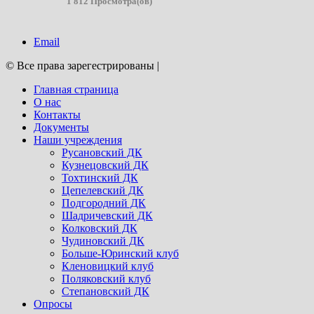
1 812 Просмотра(ов)
Email
© Все права зарегестрированы
|
Главная страница
О нас
Контакты
Документы
Наши учреждения
Русановский ДК
Кузнецовский ДК
Тохтинский ДК
Цепелевский ДК
Подгородний ДК
Шадричевский ДК
Колковский ДК
Чудиновский ДК
Больше-Юринский клуб
Кленовицкий клуб
Поляковский клуб
Степановский ДК
Опросы