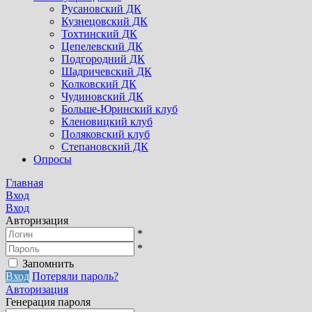
Русановский ДК
Кузнецовский ДК
Тохтинский ДК
Цепелевский ДК
Подгородний ДК
Шадричевский ДК
Колковский ДК
Чудиновский ДК
Больше-Юринский клуб
Кленовицкий клуб
Поляковский клуб
Степановский ДК
Опросы
Главная
Вход
Вход
Авторизация
*
*
Запомнить
Вход
Потеряли пароль?
Авторизация
Генерация пароля