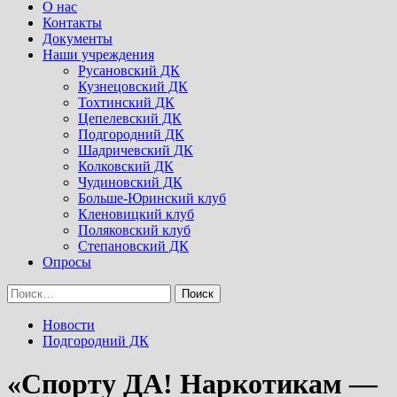
Menu
О нас
Контакты
Документы
Наши учреждения
Русановский ДК
Кузнецовский ДК
Тохтинский ДК
Цепелевский ДК
Подгородний ДК
Шадричевский ДК
Колковский ДК
Чудиновский ДК
Больше-Юринский клуб
Кленовицкий клуб
Поляковский клуб
Степановский ДК
Опросы
Найти:
Новости
Подгородний ДК
«Спорту ДА! Наркотикам —