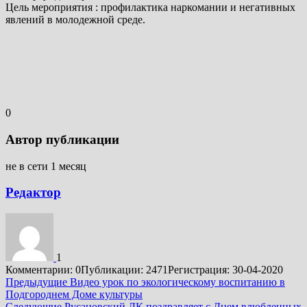
Цель мероприятия : профилактика наркомании и негативных
явлений в молодежной среде.
0
Автор публикации
не в сети 1 месяц
Редактор
1
Комментарии: 0
Публикации: 2471
Регистрация: 30-04-2020
Подробнее
Предыдущие
Видео урок по экологическому воспитанию в
Подгороднем Доме культуры
Следующие
Русановский ДК поздравляет с Днем влюбленных