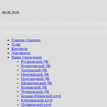
Skip
08.08.2026
to
content
Муниципальное бюджетное учреждение "Орловская
Официальный сайт Клубных образований Орловского района 
Primary
Главная страница
Menu
О нас
Контакты
Документы
Наши учреждения
Русановский ДК
Кузнецовский ДК
Тохтинский ДК
Цепелевский ДК
Подгородний ДК
Шадричевский ДК
Колковский ДК
Чудиновский ДК
Больше-Юринский клуб
Кленовицкий клуб
Поляковский клуб