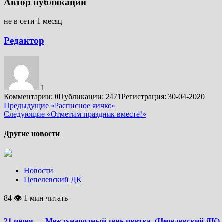
Автор публикации
не в сети 1 месяц
Редактор
1
Комментарии: 0
Публикации: 2471
Регистрация: 30-04-2020
Подробнее
Предыдущие
«Расписное яичко»
Следующие
«Отметим праздник вместе!»
Другие новости
Новости
Цепелевский ДК
84 👁 1 мин читать
21 июня — Международный день цветка. (Цепелевский ДК)