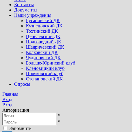
Контакты
Документы
Наши учреждения
Русановский ДК
Кузнецовский ДК
Тохтинский ДК
Цепелевский ДК
Подгородний ДК
Шадричевский ДК
Колковский ДК
Чудиновский ДК
Больше-Юринский клуб
Кленовицкий клуб
Поляковский клуб
Степановский ДК
Опросы
Главная
Вход
Вход
Авторизация
*
*
Запомнить