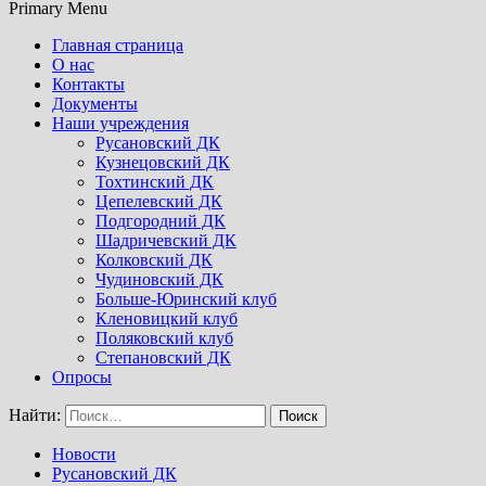
Primary Menu
Главная страница
О нас
Контакты
Документы
Наши учреждения
Русановский ДК
Кузнецовский ДК
Тохтинский ДК
Цепелевский ДК
Подгородний ДК
Шадричевский ДК
Колковский ДК
Чудиновский ДК
Больше-Юринский клуб
Кленовицкий клуб
Поляковский клуб
Степановский ДК
Опросы
Найти:
Новости
Русановский ДК