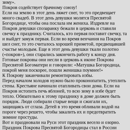
зиму».
Покров содействует брачному союзу!
Если на землю в этот день ляжет снег, то это предвещает
много свадеб. В этот день девушки молятся Пресвятой
Богородице, чтобы она послала им жениха. Издревле на
Покров девушки спозаранку бежали в церковь и ставили
свечку к празднику. Считалось, кто первая поставит свечку, та
и выйдет замуж первая. Если во время венчания на Покров
шел снег, то это считалось хорошей приметой, предвещавшей
счастье молодым. Еще в этот день девушки ткали полотно
(«покров»), они старались закончить работу к концу дня.
Готовые покровы они несли в церковь к иконе Покрова
Пресвятой Богоматери и говорили: «Матушка Богородица,
покрой меня поскорее, пошли женишка поумнее!»
К Покрову заканчивали ремонтировать избы.
Перед началом холодов нужно было проконопатить, утеплить
стены. Крестьяне начинали отапливать свои дома. Если на
Покров истопить печь яблоней, то всю зиму в избе будет
тепло. Обязательно к этому празднику в доме должен быть
порядок. Люди собирали старые вещи и сжигали их,
защищаясь от сглаза. Детей в это время обливали водой на
пороге через решето, чтобы закалить их и предотвратить
зимние простуды.
Вот и праздновали на Руси этот праздник весело и озорно.
Праздник Покрова Пресвятой Богородицы стал в России