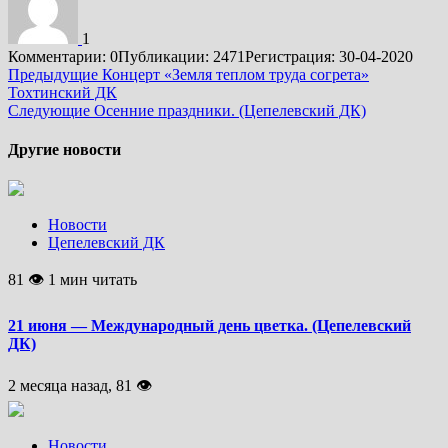
1
Комментарии: 0
Публикации: 2471
Регистрация: 30-04-2020
Подробнее
Предыдущие
Концерт «Земля теплом труда согрета»
Тохтинский ДК
Следующие
Осенние праздники. (Цепелевский ДК)
Другие новости
Новости
Цепелевский ДК
81 👁 1 мин читать
21 июня — Международный день цветка. (Цепелевский
ДК)
2 месяца назад, 81 👁
Новости