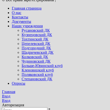
Главная страница
О нас
Контакты
Документы
Наши учреждения
Русановский ДК
Кузнецовский ДК
Тохтинский ДК
Цепелевский ДК
Подгородний ДК
Шадричевский ДК
Колковский ДК
Чудиновский ДК
Больше-Юринский клуб
Кленовицкий клуб
Поляковский клуб
Степановский ДК
Опросы
Главная
Вход
Вход
Авторизация
*