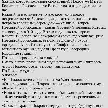
(крыша, которая покрывает само здание). Покров же Матери
Божией над Россией — это Ее молитва за народ русский, за
нас.
Каждый из нас имеет не только кров, но и покров,
покровительство. Человек прикрывается одеждою, голова
покрыта головным убором, дом — крышею. Покров
Пресвятой Богородицы – главный осенний праздник. История
его восходит к 910 году. В этом году в святом городе
Константинополе, во Влахернском храме, где хранилась риза
Пресвятой Богородицы, ее пояс и головной покров,
юродивый Андрей и его ученик Епифаний во время
всенощного бдения увидели Пресвятую Богородицу.
Народные традиции
Покров – первая встреча с зимой!
Вместе с этим праздником люди встречали зиму. Считалось,
что до Покрова осень, а после – зимушка-зима.
По Покрову судили
о погоде:
«На Покров ветер с востока – зима будет холодная».
«Отлет журавлей на Покров – на раннюю и холодную зиму».
«Каков Покров, такова и зима».
«Если в этот день ветер с севера – быть холодной зиме; с юга
– будет теплой; с запада – к снежной; ветер переменчивый – к
зиме непостоянной».
«С какого края на Покров ветер дует – оттуда будет дуть всю