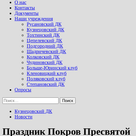
Menu
О нас
Контакты
Документы
Наши учреждения
Русановский ДК
Кузнецовский ДК
Тохтинский ДК
Цепелевский ДК
Подгородний ДК
Шадричевский ДК
Колковский ДК
Чудиновский ДК
Больше-Юринский клуб
Кленовицкий клуб
Поляковский клуб
Степановский ДК
Опросы
Найти:
Кузнецовский ДК
Новости
Праздник Покров Пресвятой