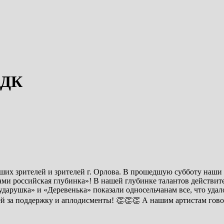
 ДК
наших зрителей и зрителей г. Орлова. В прошедшую субботу наш
ами российская глубинка»! В нашей глубинке талантов действите
арушка» и «Деревенька» показали односельчанам все, что удалос
 за поддержку и аплодисменты! 👏👏👏 А нашим артистам говор