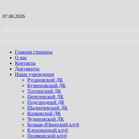
Skip
07.08.2026
to
content
Муниципальное бюджетное учреждение "Орловская
Официальный сайт Клубных образований Орловского района 
Primary
Главная страница
Menu
О нас
Контакты
Документы
Наши учреждения
Русановский ДК
Кузнецовский ДК
Тохтинский ДК
Цепелевский ДК
Подгородний ДК
Шадричевский ДК
Колковский ДК
Чудиновский ДК
Больше-Юринский клуб
Кленовицкий клуб
Поляковский клуб