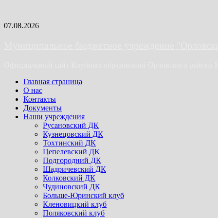
Skip
07.08.2026
to
content
Муниципальное бюджетное учреждение "Орловская
Официальный сайт Клубных образований Орловского района 
Primary
Главная страница
Menu
О нас
Контакты
Документы
Наши учреждения
Русановский ДК
Кузнецовский ДК
Тохтинский ДК
Цепелевский ДК
Подгородний ДК
Шадричевский ДК
Колковский ДК
Чудиновский ДК
Больше-Юринский клуб
Кленовицкий клуб
Поляковский клуб