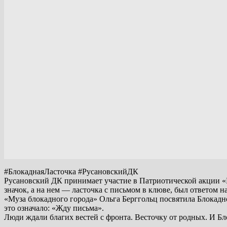
#БлокаднаяЛасточка #РусановскийДК
Русановский ДК принимает участие в Патриотической акции «
значок, а на нем — ласточка с письмом в клюве, был ответом 
«Муза блокадного города» Ольга Берггольц посвятила Блокадно
это означало: «Жду письма».
Люди ждали благих вестей с фронта. Весточку от родных. И Б