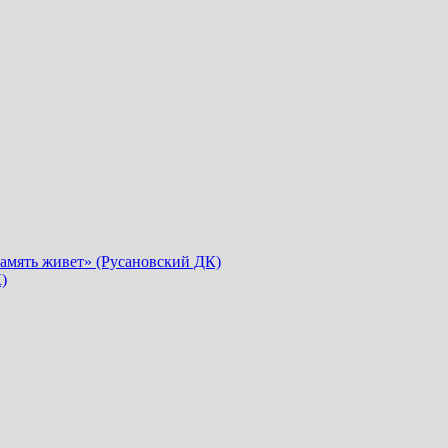
память живет» (Русановский ДК)
)