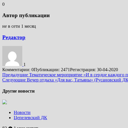
0
Автор публикации
не в сети 1 месяц
Редактор
1
Комментарии: 0
Публикации: 2471
Регистрация: 30-04-2020
Подробнее
Предыдущие
Тематическое мероприятие «И в сердце каждого 
Следующие
Вечер отдыха «Для вас, Татьяны» (Русановский ДК
Другие новости
Новости
Цепелевский ДК