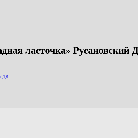
адная ласточка» Русановский 
й ДК