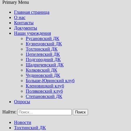
Primary Menu
Главная страница
О нас
Контакты
Документы
Наши учреждения
Русановский ДК
Кузнецовский ДК
Тохтинский ДК
Цепелевский ДК
Подгородний ДК
Шадричевский ДК
Колковский ДК
Чудиновский ДК
Больше-Юринский клуб
Кленовицкий клуб
Поляковский клуб
Степановский ДК
Опросы
Найти:
Новости
Тохтинский ДК