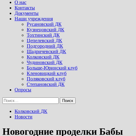
Menu
О нас
Контакты
Документы
Наши учреждения
Русановский ДК
Кузнецовский ДК
Тохтинский ДК
Цепелевский ДК
Подгородний ДК
Шадричевский ДК
Колковский ДК
Чудиновский ДК
Больше-Юринский клуб
Кленовицкий клуб
Поляковский клуб
Степановский ДК
Опросы
Найти:
Колковский ДК
Новости
Новогодние проделки Бабы