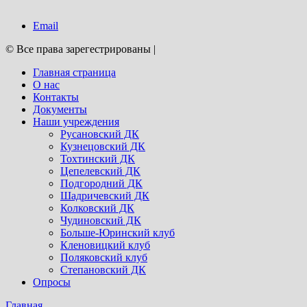
Email
© Все права зарегестрированы
|
Главная страница
О нас
Контакты
Документы
Наши учреждения
Русановский ДК
Кузнецовский ДК
Тохтинский ДК
Цепелевский ДК
Подгородний ДК
Шадричевский ДК
Колковский ДК
Чудиновский ДК
Больше-Юринский клуб
Кленовицкий клуб
Поляковский клуб
Степановский ДК
Опросы
Главная