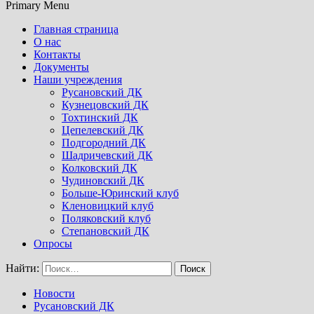
Primary Menu
Главная страница
О нас
Контакты
Документы
Наши учреждения
Русановский ДК
Кузнецовский ДК
Тохтинский ДК
Цепелевский ДК
Подгородний ДК
Шадричевский ДК
Колковский ДК
Чудиновский ДК
Больше-Юринский клуб
Кленовицкий клуб
Поляковский клуб
Степановский ДК
Опросы
Найти:
Новости
Русановский ДК