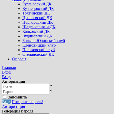
Русановский ДК
Кузнецовский ДК
Тохтинский ДК
Цепелевский ДК
Подгородний ДК
Шадричевский ДК
Колковский ДК
Чудиновский ДК
Больше-Юринский клуб
Кленовицкий клуб
Поляковский клуб
Степановский ДК
Опросы
Главная
Вход
Вход
Авторизация
*
*
Запомнить
Вход
Потеряли пароль?
Авторизация
Генерация пароля