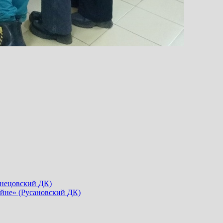
знецовский ДК)
йне» (Русановский ДК)