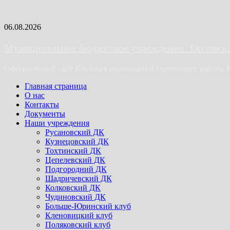
Skip
06.08.2026
to
content
Муниципальное бюджетное учреждение "Орловская
Официальный сайт Клубных образований Орловского района 
Primary
Главная страница
Menu
О нас
Контакты
Документы
Наши учреждения
Русановский ДК
Кузнецовский ДК
Тохтинский ДК
Цепелевский ДК
Подгородний ДК
Шадричевский ДК
Колковский ДК
Чудиновский ДК
Больше-Юринский клуб
Кленовицкий клуб
Поляковский клуб