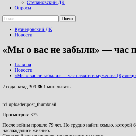
Степановский ДК
Опросы
Найти:
Кузнецовский ДК
Новости
«Мы о вас не забыли» — час 
Главная
Новости
«Мы о вас не забыли» — час памяти и мужества (Кузнец
2 года назад
309 👁 1 мин читать
rcl-uploader:post_thumbnail
Просмотров:
375
После войны прошло 79 лет. Но трудно найти семью, которой б
наслаждались жизнью.
Сколько б лет не прошло- подвиг свято мы чтим,