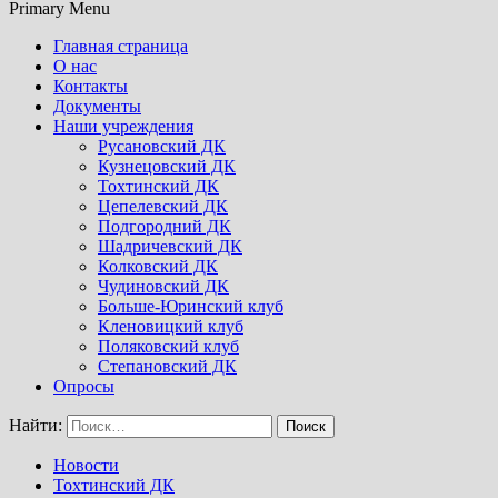
Primary Menu
Главная страница
О нас
Контакты
Документы
Наши учреждения
Русановский ДК
Кузнецовский ДК
Тохтинский ДК
Цепелевский ДК
Подгородний ДК
Шадричевский ДК
Колковский ДК
Чудиновский ДК
Больше-Юринский клуб
Кленовицкий клуб
Поляковский клуб
Степановский ДК
Опросы
Найти:
Новости
Тохтинский ДК