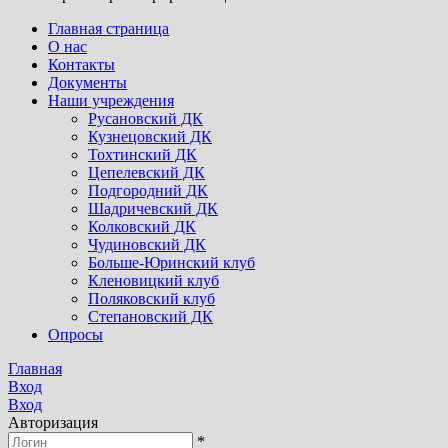
Главная страница
О нас
Контакты
Документы
Наши учреждения
Русановский ДК
Кузнецовский ДК
Тохтинский ДК
Цепелевский ДК
Подгородний ДК
Шадричевский ДК
Колковский ДК
Чудиновский ДК
Больше-Юринский клуб
Кленовицкий клуб
Поляковский клуб
Степановский ДК
Опросы
Главная
Вход
Вход
Авторизация
*