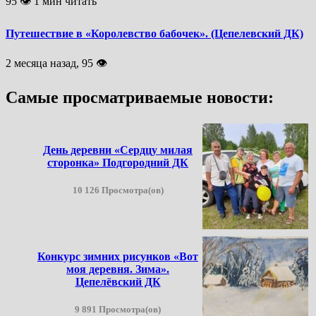
95 👁 1 мин читать
Путешествие в «Королевство бабочек». (Цепелевский ДК)
2 месяца назад, 95 👁
Самые просматриваемые новости:
День деревни «Сердцу милая
сторонка» Подгородний ДК
10 126 Просмотра(ов)
Конкурс зимних рисунков «Вот
моя деревня. Зима».
Цепелёвский ДК
9 891 Просмотра(ов)