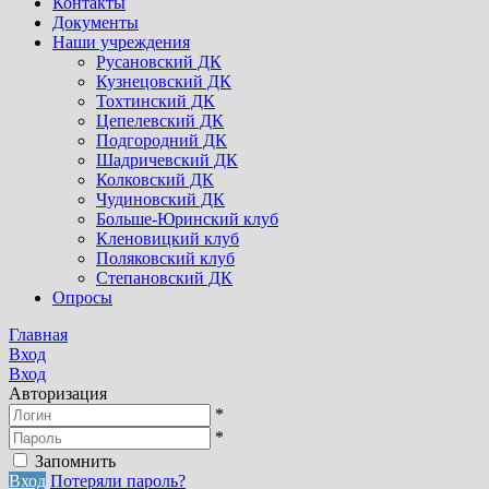
Контакты
Документы
Наши учреждения
Русановский ДК
Кузнецовский ДК
Тохтинский ДК
Цепелевский ДК
Подгородний ДК
Шадричевский ДК
Колковский ДК
Чудиновский ДК
Больше-Юринский клуб
Кленовицкий клуб
Поляковский клуб
Степановский ДК
Опросы
Главная
Вход
Вход
Авторизация
*
*
Запомнить
Вход
Потеряли пароль?