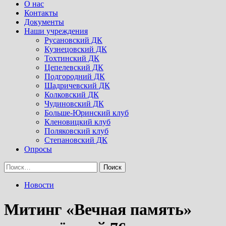
Menu
О нас
Контакты
Документы
Наши учреждения
Русановский ДК
Кузнецовский ДК
Тохтинский ДК
Цепелевский ДК
Подгородний ДК
Шадричевский ДК
Колковский ДК
Чудиновский ДК
Больше-Юринский клуб
Кленовицкий клуб
Поляковский клуб
Степановский ДК
Опросы
Найти:
Новости
Митинг «Вечная память»